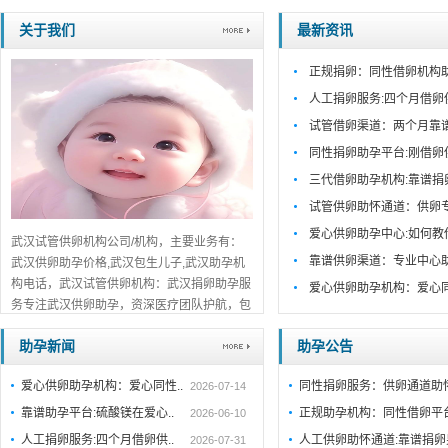
关于我们
最新资讯
正规捐卵：同性借卵机构
人工捐卵服务:四个月借卵
试管借卵渠道：两个月靠
同性捐卵助孕平台:刚借卵
三代借卵助孕机构:靠谱捐
试管供卵助怀通道：供卵
爱心供卵助孕中心:如何教
武汉试管供卵机构公司/机构，主要业务有：
靠谱供卵渠道：专业中心
武汉供卵助孕价格,武汉包生儿子,武汉助孕机
构电话，武汉试管供卵机构：武汉捐卵助孕服
爱心供卵助孕机构：爱心
务专注武汉供卵助孕，资深医疗团队护航，包
生男孩/包生儿子全程服务，正规靠谱，在线
助孕新闻
助孕公告
预约咨询！...
详细>>。。。
爱心供卵助孕机构：爱心同性..
同性捐卵服务：供卵通道助
2026-07-14
靠谱助孕平台:硫酸镁在爱心..
正规助孕机构：同性借卵平
2026-06-10
人工捐卵服务:四个月借卵供..
人工供卵助怀通道:靠谱捐
2026-07-31