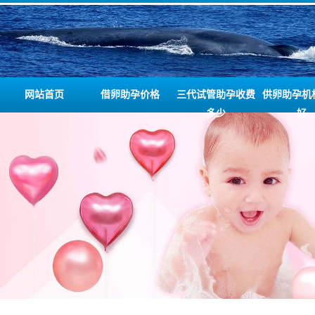
网站首页
借卵助孕价格
三代试管助孕收费
供卵助孕机
多少
好