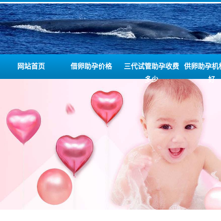
网站首页
借卵助孕价格
三代试管助孕收费
供卵助孕机
多少
好