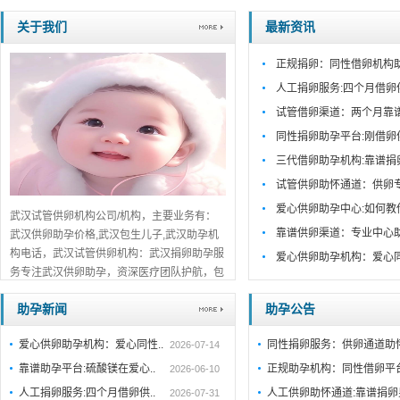
关于我们
最新资讯
正规捐卵：同性借卵机构
人工捐卵服务:四个月借卵
试管借卵渠道：两个月靠
同性捐卵助孕平台:刚借卵
三代借卵助孕机构:靠谱捐
试管供卵助怀通道：供卵
爱心供卵助孕中心:如何教
武汉试管供卵机构公司/机构，主要业务有：
靠谱供卵渠道：专业中心
武汉供卵助孕价格,武汉包生儿子,武汉助孕机
构电话，武汉试管供卵机构：武汉捐卵助孕服
爱心供卵助孕机构：爱心
务专注武汉供卵助孕，资深医疗团队护航，包
生男孩/包生儿子全程服务，正规靠谱，在线
助孕新闻
助孕公告
预约咨询！...
详细>>。。。
爱心供卵助孕机构：爱心同性..
同性捐卵服务：供卵通道助
2026-07-14
靠谱助孕平台:硫酸镁在爱心..
正规助孕机构：同性借卵平
2026-06-10
人工捐卵服务:四个月借卵供..
人工供卵助怀通道:靠谱捐
2026-07-31