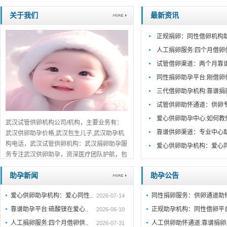
关于我们
最新资讯
正规捐卵：同性借卵机构
人工捐卵服务:四个月借卵
试管借卵渠道：两个月靠
同性捐卵助孕平台:刚借卵
三代借卵助孕机构:靠谱捐
试管供卵助怀通道：供卵
爱心供卵助孕中心:如何教
武汉试管供卵机构公司/机构，主要业务有：
靠谱供卵渠道：专业中心
武汉供卵助孕价格,武汉包生儿子,武汉助孕机
构电话，武汉试管供卵机构：武汉捐卵助孕服
爱心供卵助孕机构：爱心
务专注武汉供卵助孕，资深医疗团队护航，包
生男孩/包生儿子全程服务，正规靠谱，在线
助孕新闻
助孕公告
预约咨询！...
详细>>。。。
爱心供卵助孕机构：爱心同性..
同性捐卵服务：供卵通道助
2026-07-14
靠谱助孕平台:硫酸镁在爱心..
正规助孕机构：同性借卵平
2026-06-10
人工捐卵服务:四个月借卵供..
人工供卵助怀通道:靠谱捐
2026-07-31