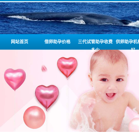
网站首页
借卵助孕价格
三代试管助孕收费
供卵助孕机
多少
好