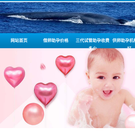
网站首页
借卵助孕价格
三代试管助孕收费
供卵助孕机
多少
好