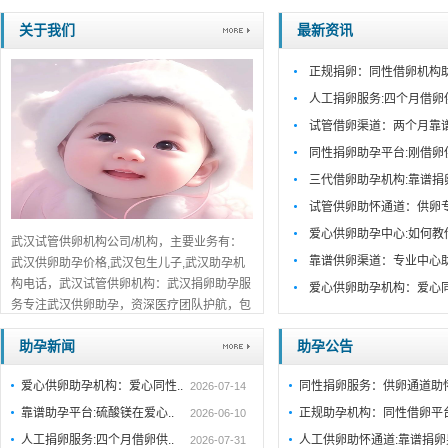
关于我们
最新资讯
正规捐卵：同性借卵机构
人工捐卵服务:四个月借卵
试管借卵渠道：两个月靠
同性捐卵助孕平台:刚借卵
三代借卵助孕机构:靠谱捐
试管供卵助怀通道：供卵
爱心供卵助孕中心:如何教
武汉试管供卵机构公司/机构，主要业务有：
靠谱供卵渠道：专业中心
武汉供卵助孕价格,武汉包生儿子,武汉助孕机
构电话，武汉试管供卵机构：武汉捐卵助孕服
爱心供卵助孕机构：爱心
务专注武汉供卵助孕，资深医疗团队护航，包
生男孩/包生儿子全程服务，正规靠谱，在线
助孕新闻
助孕公告
预约咨询！...
详细>>。。。
爱心供卵助孕机构：爱心同性..
同性捐卵服务：供卵通道助
2026-07-14
靠谱助孕平台:硫酸镁在爱心..
正规助孕机构：同性借卵平
2026-06-10
人工捐卵服务:四个月借卵供..
人工供卵助怀通道:靠谱捐
2026-07-31